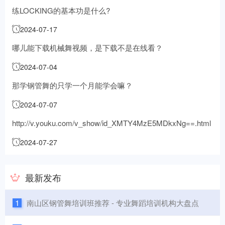
练LOCKING的基本功是什么?
2024-07-17
哪儿能下载机械舞视频，是下载不是在线看？
2024-07-04
那学钢管舞的只学一个月能学会嘛？
2024-07-07
http://v.youku.com/v_show/id_XMTY4MzE5MDkxNg==.html
5:40秒 钢管舞背景音乐
2024-07-27
最新发布
1
南山区钢管舞培训班推荐 - 专业舞蹈培训机构大盘点