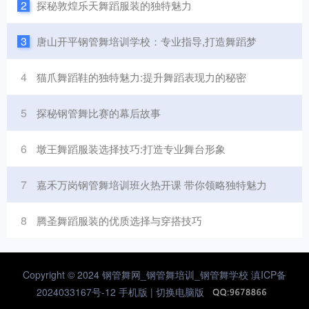
2
探秘敦煌乐天舞蹈服装的独特魅力
3
唐山开平钢管舞培训学校：专业指导,打造舞蹈梦
4
猫爪舞蹈鞋的独特魅力:提升舞蹈表现力的秘密
5
探秘钢管舞比赛的幕后故事
6
墩王舞蹈服装选择技巧:打造专业舞台形象
7
嘉禾万岗钢管舞培训班火热开课 带你领略独特魅力
8
腾圣舞蹈服装的优质选择与穿搭技巧
Copyright © 2024 钢管舞网_钢管舞培训_钢管舞学校
滇ICP备
2024033167号-12
手机版 |
切换电脑版