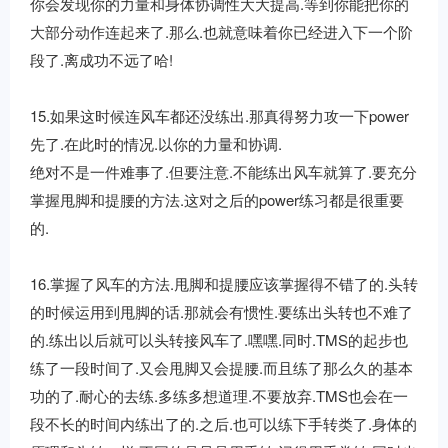
你会发现你的力量和身体协调性大大提高.等到你能把你的
大部分动作连起来了.那么.也就意味着你已经进入下一个阶
段了.离成功不远了哈!
15.如果这时候连风车都还没练出.那真得努力攻一下power
先了.在此时的情况.以你的力量和协调.
绝对不是一件难事了.但要注意.不能练出风车就算了.要充分
掌握甩脚和提腰的方法.这对之后的power练习都是很重要
的.
16.掌握了风车的方法.甩脚和提腰应该掌握得不错了的.头转
的时候运用到甩脚的话.那就会有惯性.要练出头转也不难了
的.练出以后就可以头转接风车了.嘿嘿.同时.TMS的起步也
练了一段时间了.又会甩脚又会提腰.而且练了那么久的基本
功的了.耐心的去练.多练多想道理.不要放弃.TMS也会在一
段不长的时间内练出了的.之后.也可以练下手转类了.身体的