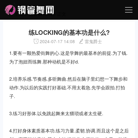
主页
>
钢管舞资讯
> 正文
练LOCKING的基本功是什么?
2024-07-17 14:08
雷鬼爵士
1.要有一颗热爱街舞的心.这是学舞的最基本的前提.为了钱.
为了泡妞而练舞.那种动机是不好d.
2.培养乐感.节奏感.多听舞曲.然后在脑子里幻想一下舞步和
动作.为以后的实践打好基础.不用太着急.先学会跟拍.打拍
子.
3.练习好形体.以免跳起舞来太猥琐或者太生硬.
4.打好身体素质基本功.练习力量.柔韧.协调.而且这个是之后