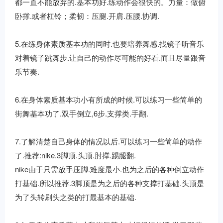
都一直不能放弃的.基本功好.练动作会很快的。力量：做俯
卧撑.或者杠铃；柔韧：压腿.开肩.压腰.协调.
5.在练身体素质基本功的同时.也要培养舞感.找镜子听音乐
对着镜子跳舞步.让自己的动作尽可能的好看.而且尽量跟音
乐节奏.
6.在身体素质基本功小有所成的时候.可以练习一些简单的
街舞基本功了.双手倒立,6步.支撑类.手翻.
7.了解清楚自己身体的情况以后.可以练习一些简单的动作
了.推荐:nike.3脚顶.头顶.肘撑.踢腿翻.
nike由于只需放手压脚.难度最小.也为之后的各种倒立动作
打基础.所以推荐.3脚顶是为之后的各种支撑打基础.头顶是
为了头转刷头之类的打最基本的基础.