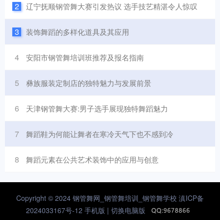
2
辽宁抚顺钢管舞大赛引发热议 选手技艺精湛令人惊叹
3
装饰舞蹈的多样化道具及其应用
4
安阳市钢管舞培训班推荐及报名指南
5
彝族服装定制店的独特魅力与发展前景
6
天津钢管舞大赛:男子选手展现独特舞蹈魅力
7
舞蹈鞋为何能让舞者在寒冷天气下也不感到冷
8
舞蹈元素在公共艺术装饰中的应用与创意
Copyright © 2024 钢管舞网_钢管舞培训_钢管舞学校
滇ICP备
2024033167号-12
手机版 |
切换电脑版