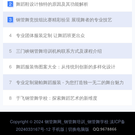
2
舞蹈鞋设计独特的原因及其功能解析
3
钢管舞竞技组比赛精彩纷呈 展现舞者的专业技艺
4
专业团体服装定制 让舞蹈班更出众
5
三门峡钢管舞培训机构联系方式及课程介绍
6
舞蹈服装饰图案大全：从传统到创新的多样化设计
7
专业定制黛帕舞蹈服装 - 为您打造独一无二的舞台魅力
8
于飞钢管舞学校：探索舞蹈艺术的新维度
Copyright © 2024 钢管舞网_钢管舞培训_钢管舞学校
滇ICP备
2024033167号-12
手机版 |
切换电脑版