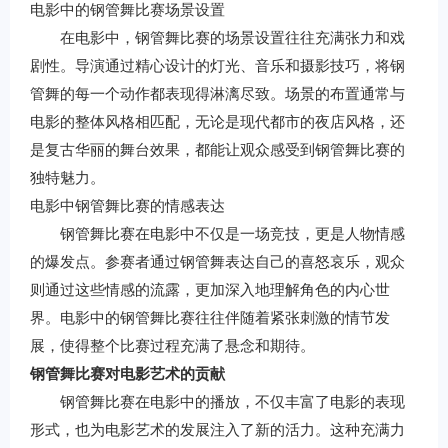
电影中的钢管舞比赛场景设置
在电影中，钢管舞比赛的场景设置往往充满张力和戏
剧性。导演通过精心设计的灯光、音乐和摄影技巧，将钢
管舞的每一个动作都表现得淋漓尽致。场景的布置通常与
电影的整体风格相匹配，无论是现代都市的夜店风格，还
是复古华丽的舞台效果，都能让观众感受到钢管舞比赛的
独特魅力。
电影中钢管舞比赛的情感表达
钢管舞比赛在电影中不仅是一场竞技，更是人物情感
的爆发点。参赛者通过钢管舞表达自己的喜怒哀乐，观众
则通过这些情感的流露，更加深入地理解角色的内心世
界。电影中的钢管舞比赛往往伴随着紧张刺激的情节发
展，使得整个比赛过程充满了悬念和期待。
钢管舞比赛对电影艺术的贡献
钢管舞比赛在电影中的播放，不仅丰富了电影的表现
形式，也为电影艺术的发展注入了新的活力。这种充满力