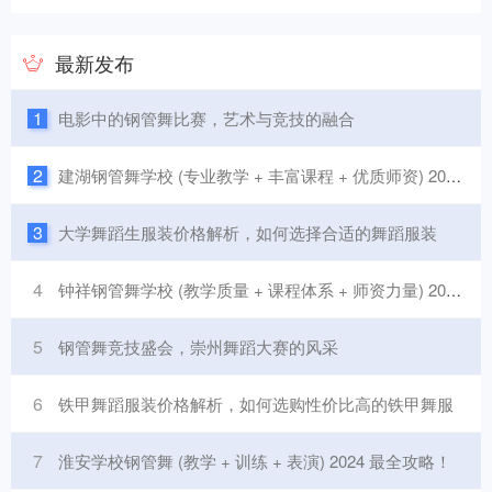
最新发布
1
电影中的钢管舞比赛，艺术与竞技的融合
2
建湖钢管舞学校 (专业教学 + 丰富课程 + 优质师资) 2024 最全攻略！
3
大学舞蹈生服装价格解析，如何选择合适的舞蹈服装
4
钟祥钢管舞学校 (教学质量 + 课程体系 + 师资力量) 2024 最新介绍！
5
钢管舞竞技盛会，崇州舞蹈大赛的风采
6
铁甲舞蹈服装价格解析，如何选购性价比高的铁甲舞服
7
淮安学校钢管舞 (教学 + 训练 + 表演) 2024 最全攻略！