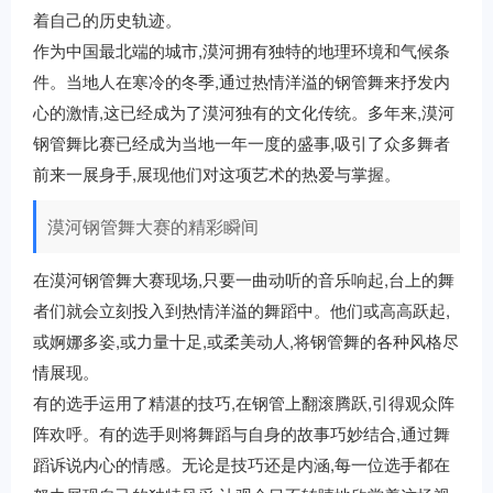
着自己的历史轨迹。
作为中国最北端的城市,漠河拥有独特的地理环境和气候条
件。当地人在寒冷的冬季,通过热情洋溢的钢管舞来抒发内
心的激情,这已经成为了漠河独有的文化传统。多年来,漠河
钢管舞比赛已经成为当地一年一度的盛事,吸引了众多舞者
前来一展身手,展现他们对这项艺术的热爱与掌握。
漠河钢管舞大赛的精彩瞬间
在漠河钢管舞大赛现场,只要一曲动听的音乐响起,台上的舞
者们就会立刻投入到热情洋溢的舞蹈中。他们或高高跃起,
或婀娜多姿,或力量十足,或柔美动人,将钢管舞的各种风格尽
情展现。
有的选手运用了精湛的技巧,在钢管上翻滚腾跃,引得观众阵
阵欢呼。有的选手则将舞蹈与自身的故事巧妙结合,通过舞
蹈诉说内心的情感。无论是技巧还是内涵,每一位选手都在