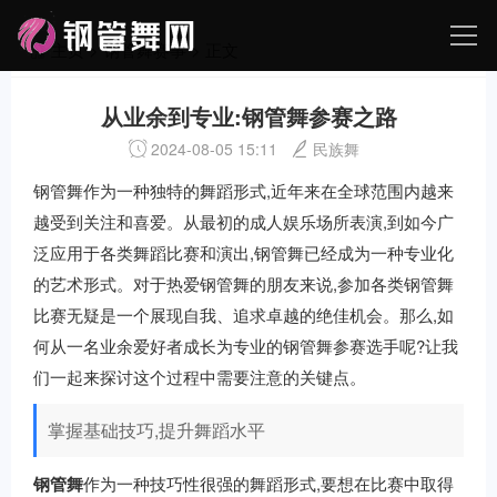
主页
>
钢管舞赛事
> 正文
从业余到专业:钢管舞参赛之路
2024-08-05 15:11
民族舞
钢管舞作为一种独特的舞蹈形式,近年来在全球范围内越来
越受到关注和喜爱。从最初的成人娱乐场所表演,到如今广
泛应用于各类舞蹈比赛和演出,钢管舞已经成为一种专业化
的艺术形式。对于热爱钢管舞的朋友来说,参加各类钢管舞
比赛无疑是一个展现自我、追求卓越的绝佳机会。那么,如
何从一名业余爱好者成长为专业的钢管舞参赛选手呢?让我
们一起来探讨这个过程中需要注意的关键点。
掌握基础技巧,提升舞蹈水平
钢管舞
作为一种技巧性很强的舞蹈形式,要想在比赛中取得