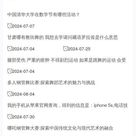
中国清华大学在数学节有哪些活动？
2024-07-07
甘肃哪有教街舞的 我想去学
请问藏语罗拉耸是什么意思
2024-07-04
2024-07-25
腿部受伤 严重的瘀肿 不得剧烈运动 如果是跳舞的运动 会受
影响吗
2024-07-04
多人钢管舞比赛:探索舞蹈艺术的魅力与挑战
2024-08-04
我的手机从苹果官网查询，得到的信息是：iphone 5s,电话技
术支持已过期，维修到期日是2015.1.27（还有将近两个月过
2024-07-30
期），但是手机连接到电脑后，itunes无法识别，还显示
哪吒钢管舞大赛:探索中国传统文化与现代艺术的融合
android手机已接入，这是什么情况，我在手机设置-通用-关